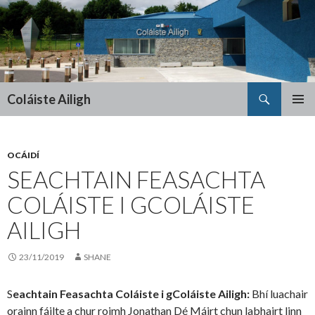
Search
Coláiste Ailigh
SKIP
PRIMAR
TO
MENU
CONTENT
OCÁIDÍ
SEACHTAIN FEASACHTA
COLÁISTE I GCOLÁISTE
AILIGH
23/11/2019
SHANE
S
eachtain Feasachta Coláiste i gColáiste Ailigh:
Bhí luachair
orainn fáilte a chur roimh Jonathan Dé Máirt chun labhairt linn