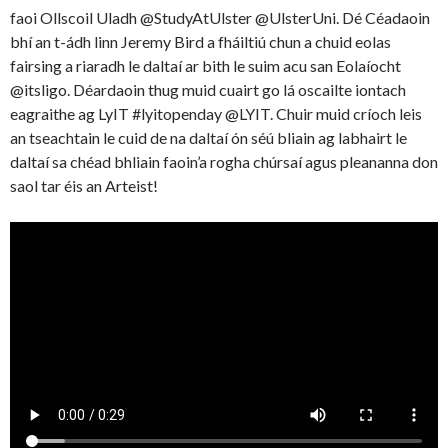
faoi Ollscoil Uladh @StudyAtUlster @UlsterUni. Dé Céadaoin
bhí an t-ádh linn Jeremy Bird a fháiltiú chun a chuid eolas
fairsing a riaradh le daltaí ar bith le suim acu san Eolaíocht
@itsligo. Déardaoin thug muid cuairt go lá oscailte iontach
eagraithe ag LyIT #lyitopenday @LYIT. Chuir muid críoch leis
an tseachtain le cuid de na daltaí ón séú bliain ag labhairt le
daltaí sa chéad bhliain faoin’a rogha chúrsaí agus pleananna don
saol tar éis an Arteist!