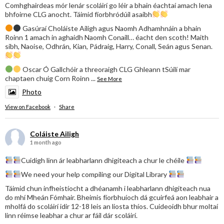
Comhghairdeas mór lenár scoláirí go léir a bhain éachtaí amach lena
bhfoirne CLG anocht. Táimid fíorbhródúil asaibh
Gasúraí Choláiste Ailigh agus Naomh Adhamhnáin a bhain
Roinn 1 amach in aghaidh Naomh Conaill… éacht den scoth! Maith
sibh, Naoise, Odhrán, Kian, Pádraig, Harry, Conall, Seán agus Senan.
Oscar Ó Gallchóir a threoraigh CLG Ghleann tSúilí mar
chaptaen chuig Corn Roinn
...
See More
Photo
View on Facebook
·
Share
Coláiste Ailigh
1 month ago
Cuidigh linn ár leabharlann dhigiteach a chur le chéile
We need your help compiling our Digital Library
Táimid chun infheistíocht a dhéanamh i leabharlann dhigiteach nua
do mhí Mheán Fómhair. Bheimis fíorbhuíoch dá gcuirfeá aon leabhair a
mholfá do scoláirí idir 12-18 leis an liosta thíos. Cuideoidh bhur moltaí
linn réimse leabhar a chur ar fáil dár scoláirí.