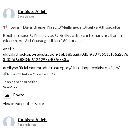
Coláiste Ailigh
1 week ago
Fógra – Dátaí Breise: Nasc O’Neills agus OReillys Athoscailte
Beidh na naisc O’Neills agus O’Reillys athoscailte mar gheall ar an
éileamh, ón 2ú Lúnasa go dtí an 16ú Lúnasa.
oneills-
uk.calashock.app/registration/1eb185ea8a0d5f95378511afd6a2c76
8-32fd6c8804c6424298c402e558...
oreillysofficial.com/product-category/club-shops/colaiste-ailigh/
...
Naisc O’Neills + O’Reillys BEO
Tá an dá nasc ordaithe
See More
Photo
View on Facebook
·
Share
Coláiste Ailigh
1 month ago