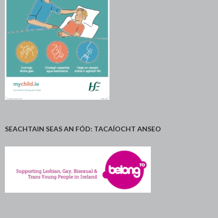
SEACHTAIN SEAS AN FÓD: TACAÍOCHT ANSEO