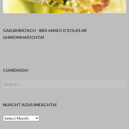
GAELBHRATACH - BRÚ ANSEO D'EOLAS AR
GHNÍOMHAÍOCHTAÍ
CUARDAIGH:
Search
for:
NUACHT AGUS IMEACHTAÍ
Nuacht
agus
Imeachtaí