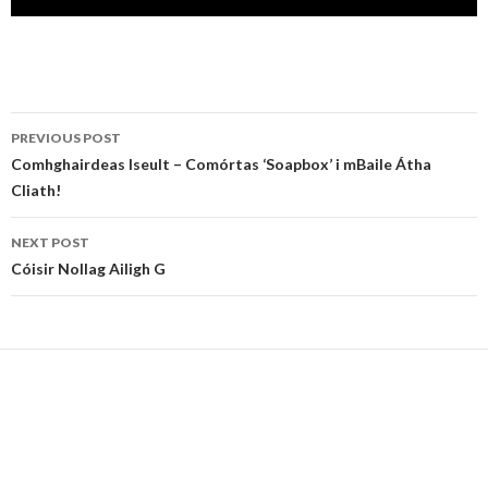
Post
PREVIOUS POST
navigation
Comhghairdeas Iseult – Comórtas ‘Soapbox’ i mBaile Átha
Cliath!
NEXT POST
Cóisir Nollag Ailigh G