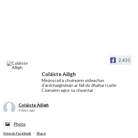
2,435
Coláiste Ailigh
Meánscoil a chuireann oideachas
d’ardchaighdeán ar fáil do dhaltaí i Leitir
Ceanainn agus sa cheantar
Coláiste Ailigh
4 days ago
Photo
View on Facebook
·
Share