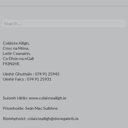
Search
for:
Coláiste Ailigh,
Cnoc na Móna,
Leitir Ceanainn,
Co Dhún na nGall
F92N2HE
Uimhir Ghutháin : 074 91 25943
Uimhir Faics : 074 91 25931
Suíomh Idirlín: www.colaisteailigh.ie
Príomhoide: Seán Mac Suibhne
Ríomhphoist: colaisteailigh@donegaletb.ie