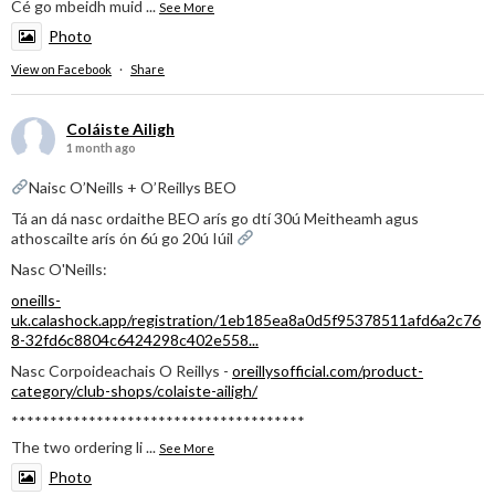
Cé go mbeidh muid
...
See More
Photo
View on Facebook
·
Share
Coláiste Ailigh
1 month ago
Naisc O’Neills + O’Reillys BEO
Tá an dá nasc ordaithe BEO arís go dtí 30ú Meitheamh agus
athoscailte arís ón 6ú go 20ú Iúil
Nasc O'Neills:
oneills-
uk.calashock.app/registration/1eb185ea8a0d5f95378511afd6a2c76
8-32fd6c8804c6424298c402e558...
Nasc Corpoideachais O Reillys -
oreillysofficial.com/product-
category/club-shops/colaiste-ailigh/
**************************************
The two ordering li
...
See More
Photo