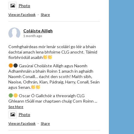
Photo
View on Facebook
·
Share
Coláiste Ailigh
1 month ago
Comhghairdeas mór lenár scoláirí go léir a bhain
éachtaí amach lena bhfoirne CLG anocht. Táimid
fíorbhródúil asaibh
Gasúraí Choláiste Ailigh agus Naomh
Adhamhnáin a bhain Roinn 1 amach in aghaidh
Naomh Conaill… éacht den scoth! Maith sibh,
Naoise, Odhrán, Kian, Pádraig, Harry, Conall, Seán
agus Senan.
Oscar Ó Gallchóir a threoraigh CLG
Ghleann tSúilí mar chaptaen chuig Corn Roinn
...
See More
Photo
View on Facebook
·
Share