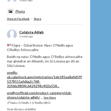
3 days ago
Photo
View on Facebook
·
Share
Coláiste Ailigh
1 week ago
Fógra – Dátaí Breise: Nasc O’Neills agus
OReillys Athoscailte
Beidh na naisc O’Neills agus O’Reillys athoscailte
mar gheall ar an éileamh, ón 2ú Lúnasa go dtí an
16ú Lúnasa.
oneills-
uk.calashock.app/registration/1eb185ea8a0d5f9
5378511afd6a2c768-
32fd6c8804c6424298c402e558...
oreillysofficial.com/product-category/club-
shops/colaiste-ailigh/
...
See More
Naisc O’Neills + O’Reillys BEO
Tá an dá nasc ordaithe