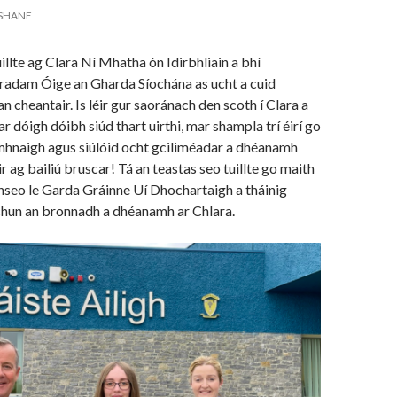
SHANE
illte ag Clara Ní Mhatha ón Idirbhliain a bhí
radam Óige an Gharda Síochána as ucht a cuid
 an cheantair. Is léir gur saoránach den scoth í Clara a
 dóigh dóibh siúd thart uirthi, mar shampla trí éirí go
naigh agus siúlóid ocht gciliméadar a dhéanamh
r ag bailiú bruscar! Tá an teastas seo tuillte go maith
nseo le Garda Gráinne Uí Dhochartaigh a tháinig
 chun an bronnadh a dhéanamh ar Chlara.