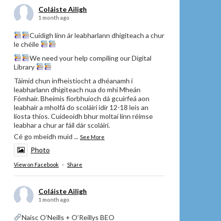
Coláiste Ailigh
1 month ago
Cuidigh linn ár leabharlann dhigiteach a chur
le chéile
We need your help compiling our Digital
Library
Táimid chun infheistíocht a dhéanamh i
leabharlann dhigiteach nua do mhí Mheán
Fómhair. Bheimis fíorbhuíoch dá gcuirfeá aon
leabhair a mholfá do scoláirí idir 12-18 leis an
liosta thíos. Cuideoidh bhur moltaí linn réimse
leabhar a chur ar fáil dár scoláirí.
Cé go mbeidh muid
...
See More
Photo
View on Facebook
·
Share
Coláiste Ailigh
1 month ago
Naisc O’Neills + O’Reillys BEO