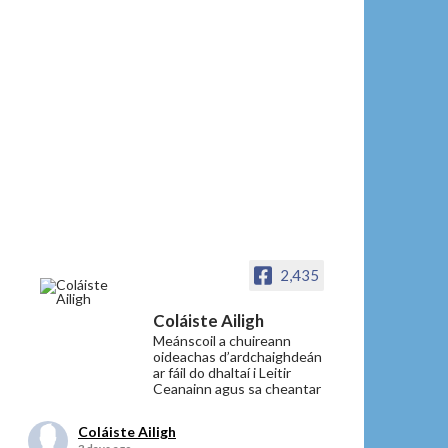
2,435
Coláiste Ailigh
Meánscoil a chuireann
oideachas d’ardchaighdeán
ar fáil do dhaltaí i Leitir
Ceanainn agus sa cheantar
Coláiste Ailigh