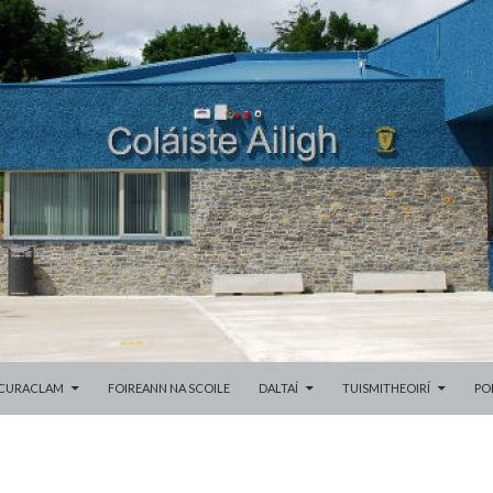
SKIP TO CONTENT
CURACLAM
FOIREANN NA SCOILE
DALTAÍ
TUISMITHEOIRÍ
PO