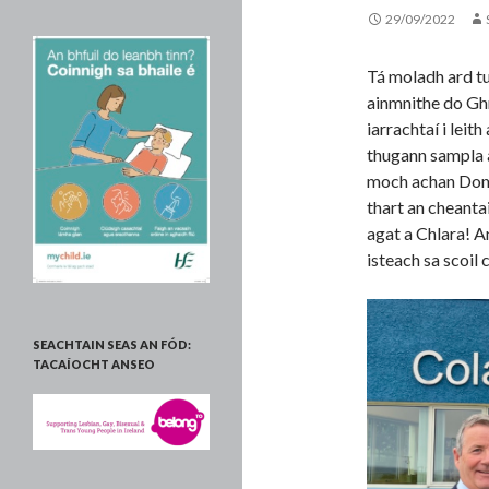
29/09/2022
Tá moladh ard tu
ainmnithe do Gh
iarrachtaí i leith
thugann sampla ar
moch achan Domh
thart an cheantai
agat a Chlara! A
isteach sa scoil
SEACHTAIN SEAS AN FÓD:
TACAÍOCHT ANSEO