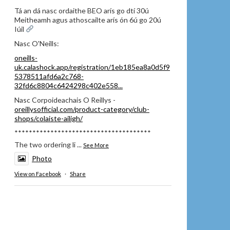
Tá an dá nasc ordaithe BEO arís go dtí 30ú
Meitheamh agus athoscailte arís ón 6ú go 20ú
Iúil
Nasc O'Neills:
oneills-
uk.calashock.app/registration/1eb185ea8a0d5f9
5378511afd6a2c768-
32fd6c8804c6424298c402e558...
Nasc Corpoideachais O Reillys -
oreillysofficial.com/product-category/club-
shops/colaiste-ailigh/
**************************************
The two ordering li
...
See More
Photo
View on Facebook
·
Share