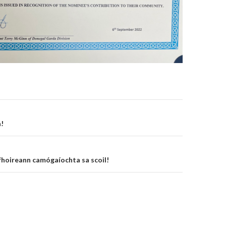
on
!
fhoireann camógaíochta sa scoil!