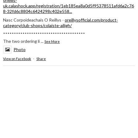
oneills-
uk.calashock.app/registration/1eb185ea8a0d5f95378511afd6a2c76
8-32fd6c8804c6424298c402e558...
Nasc Corpoideachais O Reillys -
oreillysofficial.com/product-
category/club-shops/colaiste-ailigh/
**************************************
The two ordering li
...
See More
Photo
View on Facebook
·
Share