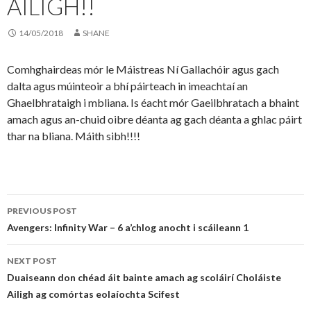
AILIGH!!
14/05/2018
SHANE
Comhghairdeas mór le Máistreas Ní Gallachóir agus gach
dalta agus múinteoir a bhí páirteach in imeachtaí an
Ghaelbhrataigh i mbliana. Is éacht mór Gaeilbhratach a bhaint
amach agus an-chuid oibre déanta ag gach déanta a ghlac páirt
thar na bliana. Máith sibh!!!!
Post
PREVIOUS POST
navigation
Avengers: Infinity War – 6 a’chlog anocht i scáileann 1
NEXT POST
Duaiseann don chéad áit bainte amach ag scoláirí Choláiste
Ailigh ag comórtas eolaíochta Scifest