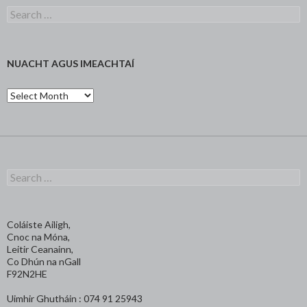
Search
for:
NUACHT AGUS IMEACHTAÍ
Nuacht
agus
Imeachtaí
Search
for:
Coláiste Ailigh,
Cnoc na Móna,
Leitir Ceanainn,
Co Dhún na nGall
F92N2HE
Uimhir Ghutháin : 074 91 25943