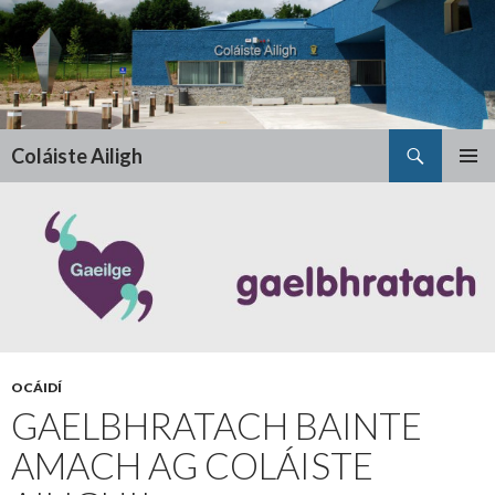
Search
Coláiste Ailigh
SKIP
PRIMAR
TO
MENU
CONTENT
OCÁIDÍ
GAELBHRATACH BAINTE
AMACH AG COLÁISTE