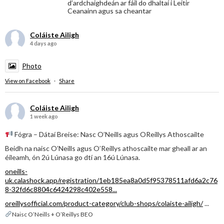
d’ardchaighdeán ar fáil do dhaltaí i Leitir
Ceanainn agus sa cheantar
Coláiste Ailigh
4 days ago
Photo
View on Facebook
·
Share
Coláiste Ailigh
1 week ago
Fógra – Dátaí Breise: Nasc O’Neills agus OReillys Athoscailte
Beidh na naisc O’Neills agus O’Reillys athoscailte mar gheall ar an
éileamh, ón 2ú Lúnasa go dtí an 16ú Lúnasa.
oneills-
uk.calashock.app/registration/1eb185ea8a0d5f95378511afd6a2c76
8-32fd6c8804c6424298c402e558...
oreillysofficial.com/product-category/club-shops/colaiste-ailigh/
...
Naisc O’Neills + O’Reillys BEO