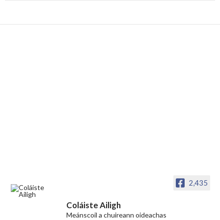
2,435
Coláiste Ailigh
Meánscoil a chuireann oideachas