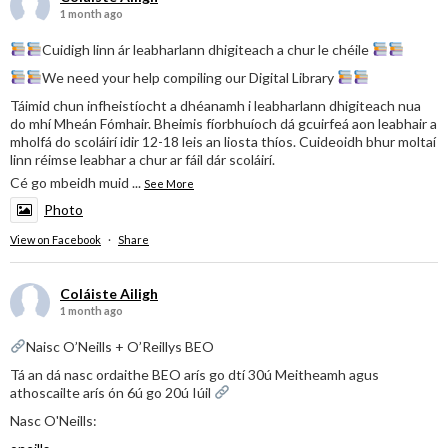
1 month ago
Cuidigh linn ár leabharlann dhigiteach a chur le chéile
We need your help compiling our Digital Library
Táimid chun infheistíocht a dhéanamh i leabharlann dhigiteach nua
do mhí Mheán Fómhair. Bheimis fíorbhuíoch dá gcuirfeá aon leabhair a
mholfá do scoláirí idir 12-18 leis an liosta thíos. Cuideoidh bhur moltaí
linn réimse leabhar a chur ar fáil dár scoláirí.
Cé go mbeidh muid
...
See More
Photo
View on Facebook
·
Share
Coláiste Ailigh
1 month ago
Naisc O’Neills + O’Reillys BEO
Tá an dá nasc ordaithe BEO arís go dtí 30ú Meitheamh agus
athoscailte arís ón 6ú go 20ú Iúil
Nasc O'Neills: