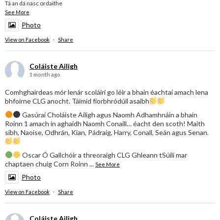
Tá an dá nasc ordaithe
See More
Photo
View on Facebook
·
Share
Coláiste Ailigh
1 month ago
Comhghairdeas mór lenár scoláirí go léir a bhain éachtaí amach lena
bhfoirne CLG anocht. Táimid fíorbhródúil asaibh
Gasúraí Choláiste Ailigh agus Naomh Adhamhnáin a bhain
Roinn 1 amach in aghaidh Naomh Conaill… éacht den scoth! Maith
sibh, Naoise, Odhrán, Kian, Pádraig, Harry, Conall, Seán agus Senan.
Oscar Ó Gallchóir a threoraigh CLG Ghleann tSúilí mar
chaptaen chuig Corn Roinn
...
See More
Photo
View on Facebook
·
Share
Coláiste Ailigh