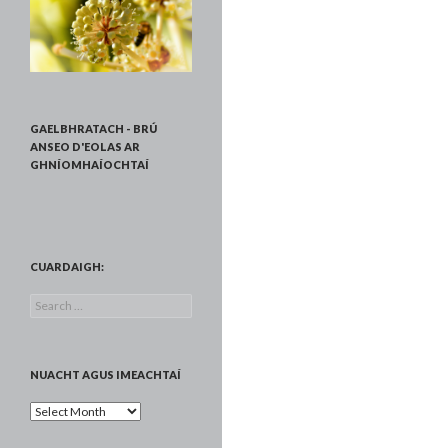
GAELBHRATACH - BRÚ
ANSEO D'EOLAS AR
GHNÍOMHAÍOCHTAÍ
CUARDAIGH:
Search
for:
NUACHT AGUS IMEACHTAÍ
Nuacht
agus
Imeachtaí