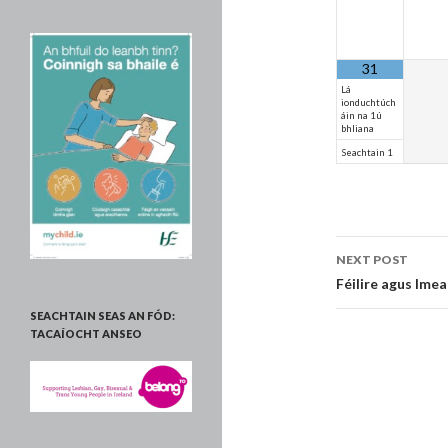
31
Lá
ionduchtúch
áin na 1ú
bhliana
Seachtain 1
Post
NEXT POST
navigati
Féilire agus Imea
SEACHTAIN SEAS AN FÓD:
TACAÍOCHT ANSEO