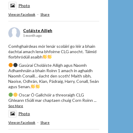
Photo
View on Facebook
·
Share
Coláiste Ailigh
1 month ago
Comhghairdeas mór lenár scoláirí go léir a bhain
éachtaí amach lena bhfoirne CLG anocht. Táimid
fíorbhródúil asaibh
Gasúraí Choláiste Ailigh agus Naomh
Adhamhnáin a bhain Roinn 1 amach in aghaidh
Naomh Conaill… éacht den scoth! Maith sibh,
Naoise, Odhrán, Kian, Pádraig, Harry, Conall, Seán
agus Senan.
Oscar Ó Gallchóir a threoraigh CLG
Ghleann tSúilí mar chaptaen chuig Corn Roinn
...
See More
Photo
View on Facebook
·
Share