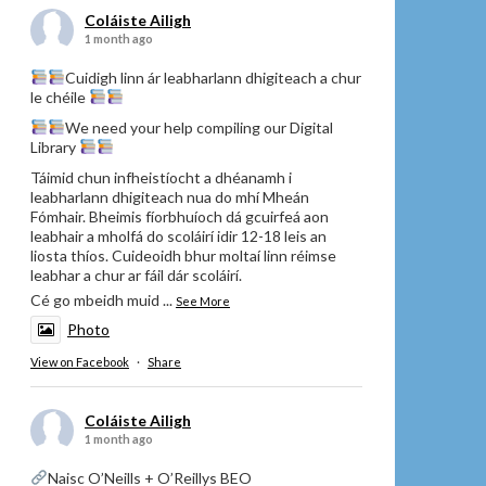
Coláiste Ailigh
1 month ago
Cuidigh linn ár leabharlann dhigiteach a chur
le chéile
We need your help compiling our Digital
Library
Táimid chun infheistíocht a dhéanamh i
leabharlann dhigiteach nua do mhí Mheán
Fómhair. Bheimis fíorbhuíoch dá gcuirfeá aon
leabhair a mholfá do scoláirí idir 12-18 leis an
liosta thíos. Cuideoidh bhur moltaí linn réimse
leabhar a chur ar fáil dár scoláirí.
Cé go mbeidh muid
...
See More
Photo
View on Facebook
·
Share
Coláiste Ailigh
1 month ago
Naisc O’Neills + O’Reillys BEO