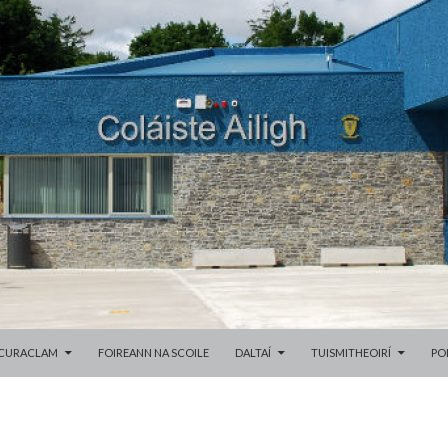
SKIP TO CONTENT
CURACLAM
FOIREANN NA SCOILE
DALTAÍ
TUISMITHEOIRÍ
PO