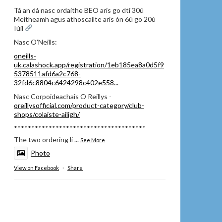
Tá an dá nasc ordaithe BEO arís go dtí 30ú
Meitheamh agus athoscailte arís ón 6ú go 20ú
Iúil
Nasc O'Neills:
oneills-
uk.calashock.app/registration/1eb185ea8a0d5f9
5378511afd6a2c768-
32fd6c8804c6424298c402e558...
Nasc Corpoideachais O Reillys -
oreillysofficial.com/product-category/club-
shops/colaiste-ailigh/
**************************************
The two ordering li
...
See More
Photo
View on Facebook
·
Share