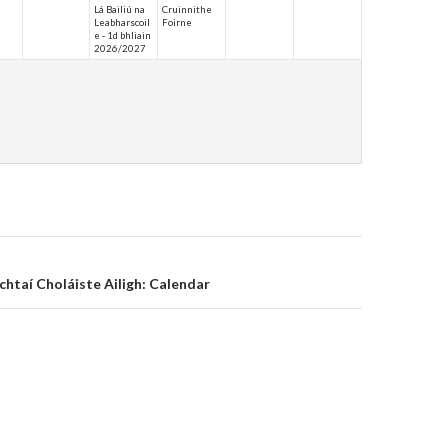
Lá Bailiú na
Cruinnithe
Leabharscoil
Foirne
e - 1d bhliain
2026/2027
on
chtaí Choláiste Ailigh: Calendar