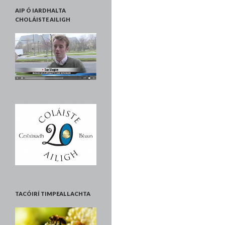
AIP Ó IARDHALTA
CHOLÁISTE AILIGH
TACÓIRÍ TIMPEALLACHTA