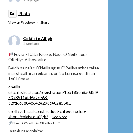
3 days ago
Photo
View on Facebook
·
Share
Coláiste Ailigh
1 week ago
Fógra – Dátaí Breise: Nasc O’Neills agus
OReillys Athoscailte
Beidh na naisc O’Neills agus O’Reillys athoscailte
mar gheall ar an éileamh, ón 2ú Lúnasa go dtí an
16ú Lúnasa.
oneills-
uk.calashock.app/registration/1eb185ea8a0d5f9
5378511afd6a2c768-
32fd6c8804c6424298c402e558...
oreillysofficial.com/product-category/club-
shops/colaiste-ailigh/
...
See More
Naisc O’Neills + O’Reillys BEO
Tá an dá nasc ordaithe