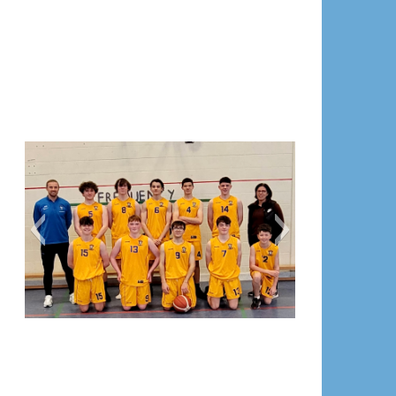
ADE8B1C6-4DBC-4D61-86C7-
6C02B135CD72