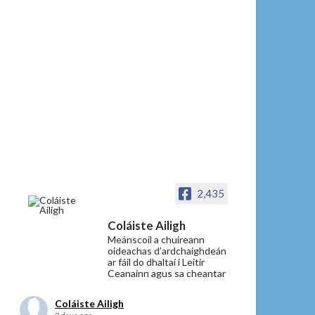
2,435
Coláiste Ailigh
Meánscoil a chuireann
oideachas d’ardchaighdeán
ar fáil do dhaltaí i Leitir
Ceanainn agus sa cheantar
Coláiste Ailigh